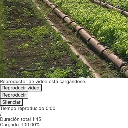
Reproductor de vídeo está cargándose.
Reproducir vídeo
Reproducir
Silenciar
Tiempo reproducido
0:00
/
Duración total
1:45
Cargado
:
100.00%