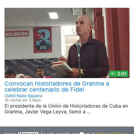
2:01
Convocan historiadores de Granma a
celebrar centenario de Fidel
CMKX Radio Bayamo
18 visitas en
3 days
El presidente de la Unión de Historiadores de Cuba en
Granma, Javier Vega Leyva, llamó a …
teveo
ha sido creado con
en el
Instituto Cubano