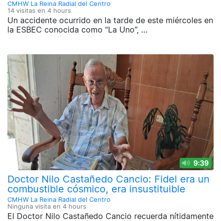
CMHW La Reina Radial del Centro
14 visitas en
4 hours
Un accidente ocurrido en la tarde de este miércoles en
la ESBEC conocida como “La Uno”, …
9:39
Doctor Nilo Castañedo Cancio: Fidel era un
combustible cósmico, era insustituible
CMHW La Reina Radial del Centro
Ninguna visita en
4 hours
El Doctor Nilo Castañedo Cancio recuerda nítidamente