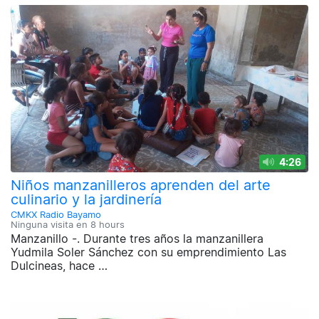
4:26
Niños manzanilleros aprenden del arte
culinario y la jardinería
CMKX Radio Bayamo
Ninguna visita en
8 hours
Manzanillo -. Durante tres años la manzanillera
Yudmila Soler Sánchez con su emprendimiento Las
Dulcineas, hace …