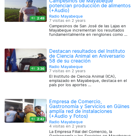
Campesinos de Mayabeque
potencian producción de alimentos
(+Audio)
Radio Mayabeque
2:49
7 visitas en
2 years
Campesinos de San José de las Lajas en
Mayabeque incrementan los resultados
fundamentalmente en renglones como …
Destacan resultados del Instituto
de Ciencia Animal en Aniversario
58 de su creación
Radio Mayabeque
3:36
7 visitas en
2 years
El Instituto de Ciencia Animal (ICA),
emplazado en Mayabeque, destaca en el
país por los aportes …
Empresa de Comercio,
Gastronomía y Servicios en Güines
amplía red de instalaciones
(+Audio y Fotos)
2:42
Radio Mayabeque
4 visitas en
2 years
La Empresa Filial del Comercio, la
Gastronomía y los Servicios en Mayabeque