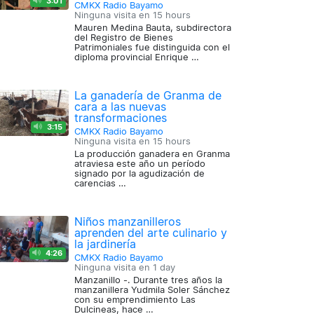
3:01
CMKX Radio Bayamo
Ninguna visita en
15 hours
Mauren Medina Bauta, subdirectora
del Registro de Bienes
Patrimoniales fue distinguida con el
diploma provincial Enrique …
La ganadería de Granma de
cara a las nuevas
transformaciones
3:15
CMKX Radio Bayamo
Ninguna visita en
15 hours
La producción ganadera en Granma
atraviesa este año un período
signado por la agudización de
carencias …
Niños manzanilleros
aprenden del arte culinario y
la jardinería
4:26
CMKX Radio Bayamo
Ninguna visita en
1 day
Manzanillo -. Durante tres años la
manzanillera Yudmila Soler Sánchez
con su emprendimiento Las
Dulcineas, hace …