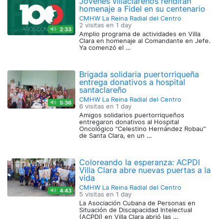
Jóvenes villaclareños rendirán
homenaje a Fidel en su centenario
CMHW La Reina Radial del Centro
2 visitas en
1 day
2:33
Amplio programa de actividades en Villa
Clara en homenaje al Comandante en Jefe.
Ya comenzó el …
Brigada solidaria puertorriqueña
entrega donativos a hospital
santaclareño
CMHW La Reina Radial del Centro
5:36
6 visitas en
1 day
Amigos solidarios puertorriqueños
entregaron donativos al Hospital
Oncológico “Celestino Hernández Robau”
de Santa Clara, en un …
Coloreando la esperanza: ACPDI
Villa Clara abre nuevas puertas a la
vida
CMHW La Reina Radial del Centro
4:43
5 visitas en
1 day
La Asociación Cubana de Personas en
Situación de Discapacidad Intelectual
(ACPDI) en Villa Clara abrió las …