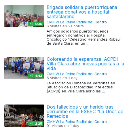
Brigada solidaria puertorriqueña
entrega donativos a hospital
santaclareño
CMHW La Reina Radial del Centro
5:36
6 visitas en
21 hours
Amigos solidarios puertorriqueños
entregaron donativos al Hospital
Oncológico “Celestino Hernández Robau”
de Santa Clara, en un …
Coloreando la esperanza: ACPDI
Villa Clara abre nuevas puertas a la
vida
CMHW La Reina Radial del Centro
4:43
5 visitas en
1 day
La Asociación Cubana de Personas en
Situación de Discapacidad Intelectual
(ACPDI) en Villa Clara abrió las …
Dos fallecidos y un herido tras
derrumbe en la ESBEC “La Uno” de
Remedios
CMHW La Reina Radial del Centro
2:25
91 visitas en
1 day