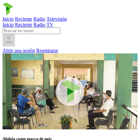
Inicio
Reciente
Radio
Televisión
Inicio
Reciente
Radio
TV
Abrir una sesión
Registrarse
Abdala como marca de país