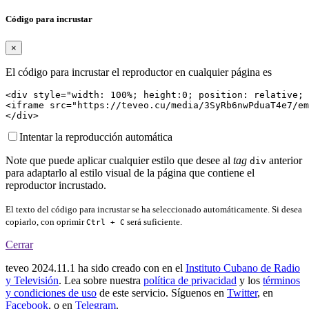
Código para incrustar
×
El código para incrustar el reproductor en cualquier página es
<div style="width: 100%; height:0; position: relative; 
<iframe src="https://teveo.cu/media/3SyRb6nwPduaT4e7/em
</div>
Intentar la reproducción automática
Note que puede aplicar cualquier estilo que desee al
tag
anterior
div
para adaptarlo al estilo visual de la página que contiene el
reproductor incrustado.
El texto del código para incrustar se ha seleccionado automáticamente. Si desea
copiarlo, con oprimir
será suficiente.
Ctrl + C
Cerrar
teveo
2024.11.1
ha sido creado con
en el
Instituto Cubano de Radio
y Televisión
. Lea sobre nuestra
política de privacidad
y los
términos
y condiciones de uso
de este servicio. Síguenos en
Twitter
, en
Facebook
, o en
Telegram
.