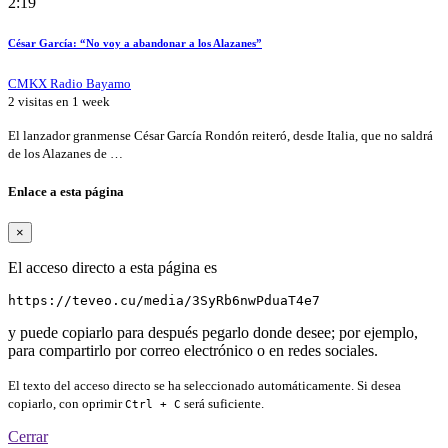
2:19
César García: “No voy a abandonar a los Alazanes”
CMKX Radio Bayamo
2 visitas en
1 week
El lanzador granmense César García Rondón reiteró, desde Italia, que no saldrá
de los Alazanes de …
Enlace a esta página
×
El acceso directo a esta página es
https://teveo.cu/media/3SyRb6nwPduaT4e7
y puede copiarlo para después pegarlo donde desee; por ejemplo,
para compartirlo por correo electrónico o en redes sociales.
El texto del acceso directo se ha seleccionado automáticamente. Si desea
copiarlo, con oprimir
será suficiente.
Ctrl + C
Cerrar