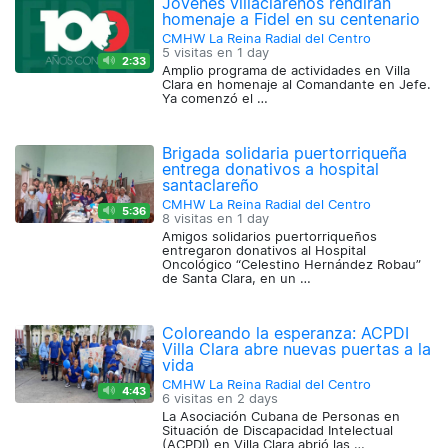
Jóvenes villaclareños rendirán
homenaje a Fidel en su centenario
CMHW La Reina Radial del Centro
5 visitas en
1 day
2:33
Amplio programa de actividades en Villa
Clara en homenaje al Comandante en Jefe.
Ya comenzó el …
Brigada solidaria puertorriqueña
entrega donativos a hospital
santaclareño
CMHW La Reina Radial del Centro
5:36
8 visitas en
1 day
Amigos solidarios puertorriqueños
entregaron donativos al Hospital
Oncológico “Celestino Hernández Robau”
de Santa Clara, en un …
Coloreando la esperanza: ACPDI
Villa Clara abre nuevas puertas a la
vida
CMHW La Reina Radial del Centro
4:43
6 visitas en
2 days
La Asociación Cubana de Personas en
Situación de Discapacidad Intelectual
(ACPDI) en Villa Clara abrió las …