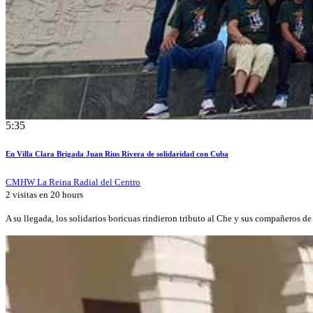
5:35
En Villa Clara Brigada Juan Rius Rivera de solidaridad con Cuba
CMHW La Reina Radial del Centro
2 visitas en
20 hours
A su llegada, los solidarios boricuas rindieron tributo al Che y sus compañeros d