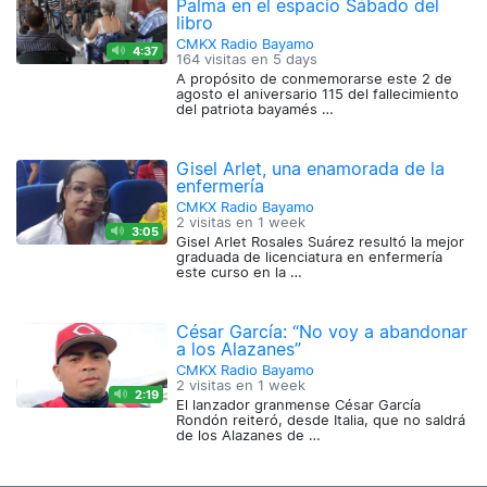
Palma en el espacio Sábado del
libro
CMKX Radio Bayamo
4:37
164 visitas en
5 days
A propósito de conmemorarse este 2 de
agosto el aniversario 115 del fallecimiento
del patriota bayamés …
Gisel Arlet, una enamorada de la
enfermería
CMKX Radio Bayamo
2 visitas en
1 week
3:05
Gisel Arlet Rosales Suárez resultó la mejor
graduada de licenciatura en enfermería
este curso en la …
César García: “No voy a abandonar
a los Alazanes”
CMKX Radio Bayamo
2 visitas en
1 week
2:19
El lanzador granmense César García
Rondón reiteró, desde Italia, que no saldrá
de los Alazanes de …