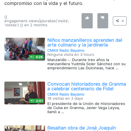
compromiso con la vida y el futuro.
{{
engagement.views|pluralize('visita',
'visitas') }} en
2 months
Niños manzanilleros aprenden del
arte culinario y la jardinería
CMKX Radio Bayamo
Ninguna visita en
3 hours
4:26
Manzanillo -. Durante tres años la
manzanillera Yudmila Soler Sánchez con su
emprendimiento Las Dulcineas, hace …
Convocan historiadores de Granma
a celebrar centenario de Fidel
CMKX Radio Bayamo
18 visitas en
3 days
2:01
El presidente de la Unión de Historiadores
de Cuba en Granma, Javier Vega Leyva,
llamó a …
Resaltan obra de José Joaquín