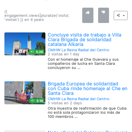
{{
engagement.views|pluralize('visita',
'visitas') }} en
4 years
Concluye visita de trabajo a Villa
Clara Brigada de solidaridad
catalana Alkaria
CMHW La Reina Radial del Centro
5:26
2 visitas en
1 day
Con el homenaje al Che Guevara y sus
compañeros de lucha en Santa Clara
concluyeron su …
Brigada Europea de solidaridad
con Cuba rinde homenaje al Che en
Santa Clara
CMHW La Reina Radial del Centro
5:16
5 visitas en
2 days
Otra muestra de reafirmación de que Cuba
no está sola protagonizaron los más de
100 miembros …