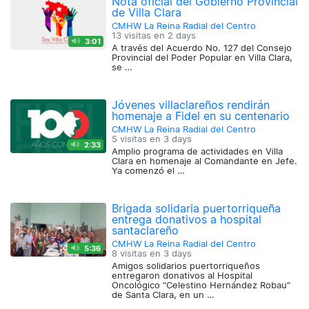
Nota oficial del Gobierno Provincial
de Villa Clara
CMHW La Reina Radial del Centro
13 visitas en
2 days
3:01
A través del Acuerdo No. 127 del Consejo
Provincial del Poder Popular en Villa Clara,
se …
Jóvenes villaclareños rendirán
homenaje a Fidel en su centenario
CMHW La Reina Radial del Centro
5 visitas en
3 days
2:33
Amplio programa de actividades en Villa
Clara en homenaje al Comandante en Jefe.
Ya comenzó el …
Brigada solidaria puertorriqueña
entrega donativos a hospital
santaclareño
CMHW La Reina Radial del Centro
5:36
8 visitas en
3 days
Amigos solidarios puertorriqueños
entregaron donativos al Hospital
Oncológico “Celestino Hernández Robau”
de Santa Clara, en un …