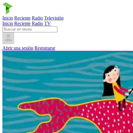
Inicio
Reciente
Radio
Televisión
Inicio
Reciente
Radio
TV
Abrir una sesión
Registrarse