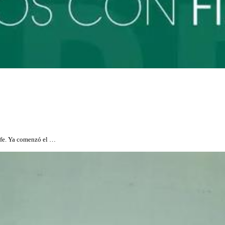
efe. Ya comenzó el …