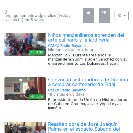
{{
engagement.views|pluralize('visita',
'visitas') }} en
5 years
Niños manzanilleros aprenden del
arte culinario y la jardinería
CMKX Radio Bayamo
Ninguna visita en
4 hours
4:26
Manzanillo -. Durante tres años la
manzanillera Yudmila Soler Sánchez con su
emprendimiento Las Dulcineas, hace …
Convocan historiadores de Granma
a celebrar centenario de Fidel
CMKX Radio Bayamo
18 visitas en
3 days
2:01
El presidente de la Unión de Historiadores
de Cuba en Granma, Javier Vega Leyva,
llamó a …
Resaltan obra de José Joaquín
Palma en el espacio Sábado del