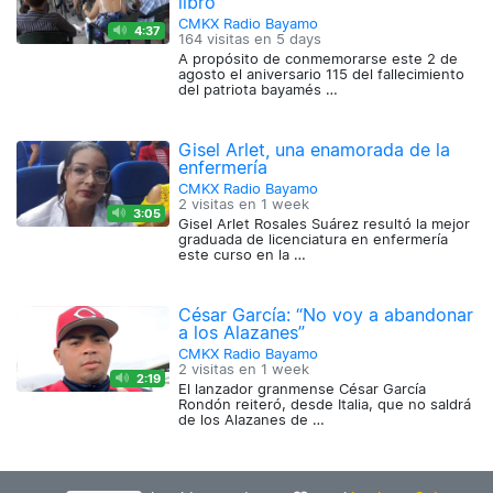
libro
CMKX Radio Bayamo
4:37
164 visitas en
5 days
A propósito de conmemorarse este 2 de
agosto el aniversario 115 del fallecimiento
del patriota bayamés …
Gisel Arlet, una enamorada de la
enfermería
CMKX Radio Bayamo
2 visitas en
1 week
3:05
Gisel Arlet Rosales Suárez resultó la mejor
graduada de licenciatura en enfermería
este curso en la …
César García: “No voy a abandonar
a los Alazanes”
CMKX Radio Bayamo
2 visitas en
1 week
2:19
El lanzador granmense César García
Rondón reiteró, desde Italia, que no saldrá
de los Alazanes de …