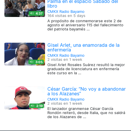
Palma en el espacio Sábado del
libro
CMKX Radio Bayamo
4:37
164 visitas en
5 days
A propósito de conmemorarse este 2 de
agosto el aniversario 115 del fallecimiento
del patriota bayamés …
Gisel Arlet, una enamorada de la
enfermería
CMKX Radio Bayamo
2 visitas en
1 week
3:05
Gisel Arlet Rosales Suárez resultó la mejor
graduada de licenciatura en enfermería
este curso en la …
César García: “No voy a abandonar
a los Alazanes”
CMKX Radio Bayamo
2 visitas en
1 week
2:19
El lanzador granmense César García
Rondón reiteró, desde Italia, que no saldrá
de los Alazanes de …