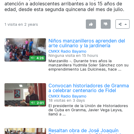
atención a adolescentes arribantes a los 15 años de
edad, desde esta segunda quincena del mes de julio.
1 visita en
2 years
Niños manzanilleros aprenden del
arte culinario y la jardinería
CMKX Radio Bayamo
Ninguna visita en
15 hours
4:26
Manzanillo -. Durante tres años la
manzanillera Yudmila Soler Sánchez con su
emprendimiento Las Dulcineas, hace …
Convocan historiadores de Granma
a celebrar centenario de Fidel
CMKX Radio Bayamo
18 visitas en
3 days
2:01
El presidente de la Unión de Historiadores
de Cuba en Granma, Javier Vega Leyva,
llamó a …
Resaltan obra de José Joaquín