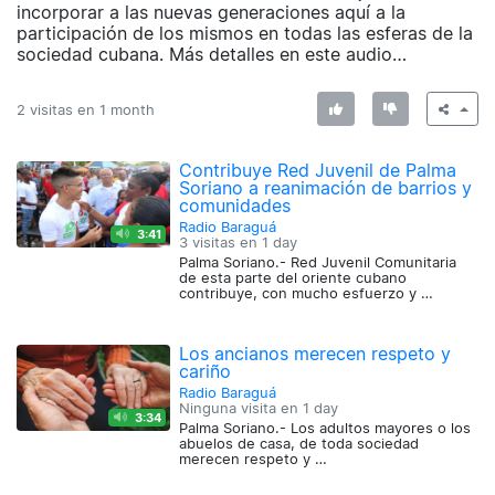
incorporar a las nuevas generaciones aquí a la
participación de los mismos en todas las esferas de la
sociedad cubana. Más detalles en este audio…
2 visitas en
1 month
Contribuye Red Juvenil de Palma
Soriano a reanimación de barrios y
comunidades
Radio Baraguá
3:41
3 visitas en
1 day
Palma Soriano.- Red Juvenil Comunitaria
de esta parte del oriente cubano
contribuye, con mucho esfuerzo y …
Los ancianos merecen respeto y
cariño
Radio Baraguá
Ninguna visita en
1 day
3:34
Palma Soriano.- Los adultos mayores o los
abuelos de casa, de toda sociedad
merecen respeto y …