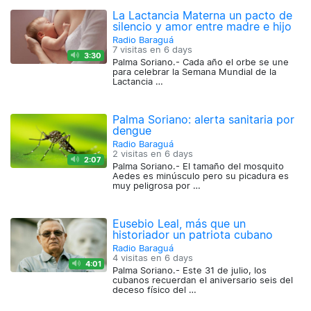
La Lactancia Materna un pacto de
silencio y amor entre madre e hijo
Radio Baraguá
7 visitas en
6 days
3:30
Palma Soriano.- Cada año el orbe se une
para celebrar la Semana Mundial de la
Lactancia …
Palma Soriano: alerta sanitaria por
dengue
Radio Baraguá
2 visitas en
6 days
2:07
Palma Soriano.- El tamaño del mosquito
Aedes es minúsculo pero su picadura es
muy peligrosa por …
Eusebio Leal, más que un
historiador un patriota cubano
Radio Baraguá
4 visitas en
6 days
4:01
Palma Soriano.- Este 31 de julio, los
cubanos recuerdan el aniversario seis del
deceso físico del …