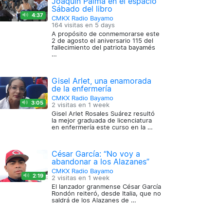
Joaquín Palma en el espacio
Sábado del libro
4:37
CMKX Radio Bayamo
164 visitas en
5 days
A propósito de conmemorarse este
2 de agosto el aniversario 115 del
fallecimiento del patriota bayamés
…
Gisel Arlet, una enamorada
de la enfermería
CMKX Radio Bayamo
3:05
2 visitas en
1 week
Gisel Arlet Rosales Suárez resultó
la mejor graduada de licenciatura
en enfermería este curso en la …
César García: “No voy a
abandonar a los Alazanes”
CMKX Radio Bayamo
2:19
2 visitas en
1 week
El lanzador granmense César García
Rondón reiteró, desde Italia, que no
saldrá de los Alazanes de …