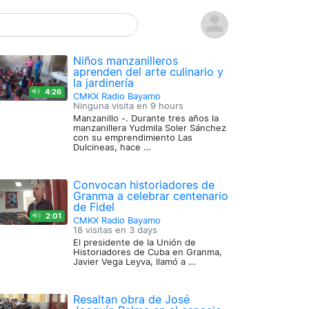
Niños manzanilleros
aprenden del arte culinario y
la jardinería
4:26
CMKX Radio Bayamo
Ninguna visita en
9 hours
Manzanillo -. Durante tres años la
manzanillera Yudmila Soler Sánchez
con su emprendimiento Las
Dulcineas, hace …
Convocan historiadores de
Granma a celebrar centenario
de Fidel
2:01
CMKX Radio Bayamo
18 visitas en
3 days
El presidente de la Unión de
Historiadores de Cuba en Granma,
Javier Vega Leyva, llamó a …
Resaltan obra de José