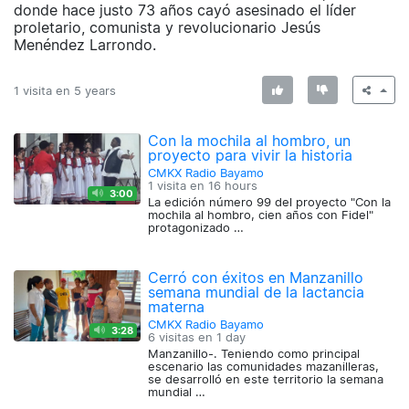
donde hace justo 73 años cayó asesinado el líder
proletario, comunista y revolucionario Jesús
Menéndez Larrondo.
1 visita en
5 years
Con la mochila al hombro, un
proyecto para vivir la historia
CMKX Radio Bayamo
1 visita en
16 hours
3:00
La edición número 99 del proyecto "Con la
mochila al hombro, cien años con Fidel"
protagonizado …
Cerró con éxitos en Manzanillo
semana mundial de la lactancia
materna
CMKX Radio Bayamo
3:28
6 visitas en
1 day
Manzanillo-. Teniendo como principal
escenario las comunidades mazanilleras,
se desarrolló en este territorio la semana
mundial …