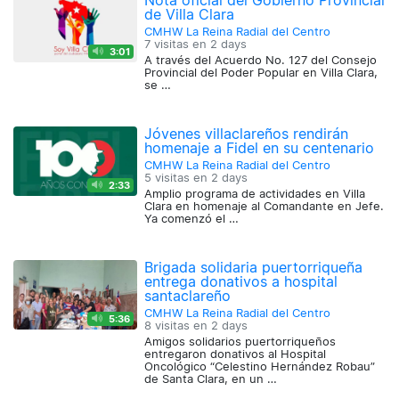
Nota oficial del Gobierno Provincial
de Villa Clara
CMHW La Reina Radial del Centro
7 visitas en
2 days
3:01
A través del Acuerdo No. 127 del Consejo
Provincial del Poder Popular en Villa Clara,
se …
Jóvenes villaclareños rendirán
homenaje a Fidel en su centenario
CMHW La Reina Radial del Centro
5 visitas en
2 days
2:33
Amplio programa de actividades en Villa
Clara en homenaje al Comandante en Jefe.
Ya comenzó el …
Brigada solidaria puertorriqueña
entrega donativos a hospital
santaclareño
CMHW La Reina Radial del Centro
5:36
8 visitas en
2 days
Amigos solidarios puertorriqueños
entregaron donativos al Hospital
Oncológico “Celestino Hernández Robau”
de Santa Clara, en un …