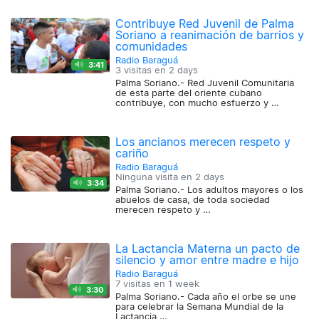
Contribuye Red Juvenil de Palma
Soriano a reanimación de barrios y
comunidades
Radio Baraguá
3:41
3 visitas en
2 days
Palma Soriano.- Red Juvenil Comunitaria
de esta parte del oriente cubano
contribuye, con mucho esfuerzo y …
Los ancianos merecen respeto y
cariño
Radio Baraguá
Ninguna visita en
2 days
3:34
Palma Soriano.- Los adultos mayores o los
abuelos de casa, de toda sociedad
merecen respeto y …
La Lactancia Materna un pacto de
silencio y amor entre madre e hijo
Radio Baraguá
7 visitas en
1 week
3:30
Palma Soriano.- Cada año el orbe se une
para celebrar la Semana Mundial de la
Lactancia …