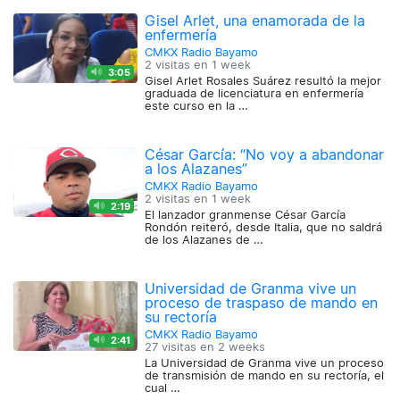
Gisel Arlet, una enamorada de la
enfermería
CMKX Radio Bayamo
2 visitas en
1 week
3:05
Gisel Arlet Rosales Suárez resultó la mejor
graduada de licenciatura en enfermería
este curso en la …
César García: “No voy a abandonar
a los Alazanes”
CMKX Radio Bayamo
2 visitas en
1 week
2:19
El lanzador granmense César García
Rondón reiteró, desde Italia, que no saldrá
de los Alazanes de …
Universidad de Granma vive un
proceso de traspaso de mando en
su rectoría
CMKX Radio Bayamo
2:41
27 visitas en
2 weeks
La Universidad de Granma vive un proceso
de transmisión de mando en su rectoría, el
cual …