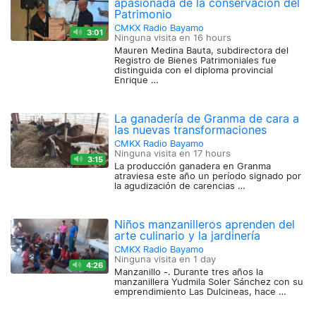
apasionada de la conservación del
Patrimonio
CMKX Radio Bayamo
3:01
Ninguna visita en
16 hours
Mauren Medina Bauta, subdirectora del
Registro de Bienes Patrimoniales fue
distinguida con el diploma provincial
Enrique …
La ganadería de Granma de cara a
las nuevas transformaciones
CMKX Radio Bayamo
Ninguna visita en
17 hours
3:15
La producción ganadera en Granma
atraviesa este año un período signado por
la agudización de carencias …
Niños manzanilleros aprenden del
arte culinario y la jardinería
CMKX Radio Bayamo
Ninguna visita en
1 day
4:26
Manzanillo -. Durante tres años la
manzanillera Yudmila Soler Sánchez con su
emprendimiento Las Dulcineas, hace …