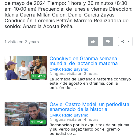
de mayo de 2024 Tiempo: 1 hora y 30 minutos (8:30
am-10:00 am) Frecuencia: de lunes a viernes Dirección:
Idania Guerra Millán Guion: Daniel García Zayas
Conducción: Lorennis Beltrán Marrero Realizadora de
sonido: Anarella Acosta Peña.
1 visita en
2 years
Concluye en Granma semana
mundial de lactancia materna
CMKX Radio Bayamo
Ninguna visita en
3 hours
4:16
La Jornada de Lactancia Materna concluyó
este 7 de agosto en Granma, con la
emisión del …
Osviel Castro Medel, un periodista
enamorado de la historia
CMKX Radio Bayamo
Ninguna visita en
4 hours
2:40
Reconocido por la exquisitez de su pluma
y su verbo sagaz tanto por el gremio
periodístico …