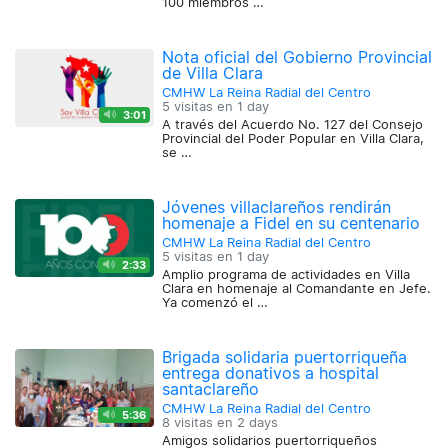
100 miembros …
Nota oficial del Gobierno Provincial
de Villa Clara
CMHW La Reina Radial del Centro
5 visitas en
1 day
3:01
A través del Acuerdo No. 127 del Consejo
Provincial del Poder Popular en Villa Clara,
se …
Jóvenes villaclareños rendirán
homenaje a Fidel en su centenario
CMHW La Reina Radial del Centro
5 visitas en
1 day
2:33
Amplio programa de actividades en Villa
Clara en homenaje al Comandante en Jefe.
Ya comenzó el …
Brigada solidaria puertorriqueña
entrega donativos a hospital
santaclareño
CMHW La Reina Radial del Centro
5:36
8 visitas en
2 days
Amigos solidarios puertorriqueños