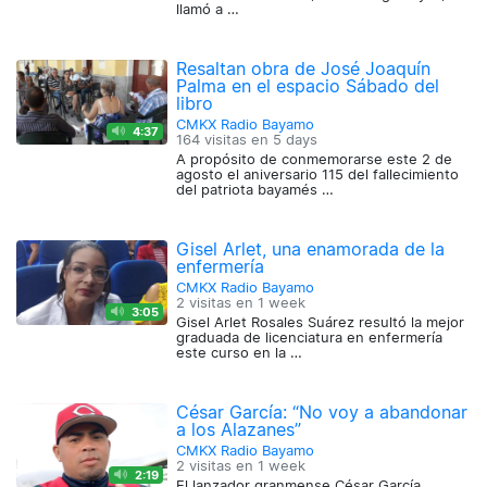
llamó a …
Resaltan obra de José Joaquín
Palma en el espacio Sábado del
libro
CMKX Radio Bayamo
4:37
164 visitas en
5 days
A propósito de conmemorarse este 2 de
agosto el aniversario 115 del fallecimiento
del patriota bayamés …
Gisel Arlet, una enamorada de la
enfermería
CMKX Radio Bayamo
2 visitas en
1 week
3:05
Gisel Arlet Rosales Suárez resultó la mejor
graduada de licenciatura en enfermería
este curso en la …
César García: “No voy a abandonar
a los Alazanes”
CMKX Radio Bayamo
2 visitas en
1 week
2:19
El lanzador granmense César García