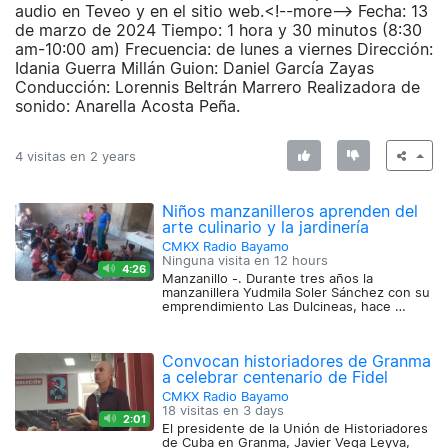
audio en Teveo y en el sitio web.<!--more--> Fecha: 13
de marzo de 2024 Tiempo: 1 hora y 30 minutos (8:30
am-10:00 am) Frecuencia: de lunes a viernes Dirección:
Idania Guerra Millán Guion: Daniel García Zayas
Conducción: Lorennis Beltrán Marrero Realizadora de
sonido: Anarella Acosta Peña.
4 visitas en
2 years
Niños manzanilleros aprenden del
arte culinario y la jardinería
CMKX Radio Bayamo
Ninguna visita en
12 hours
4:26
Manzanillo -. Durante tres años la
manzanillera Yudmila Soler Sánchez con su
emprendimiento Las Dulcineas, hace …
Convocan historiadores de Granma
a celebrar centenario de Fidel
CMKX Radio Bayamo
18 visitas en
3 days
2:01
El presidente de la Unión de Historiadores
de Cuba en Granma, Javier Vega Leyva,