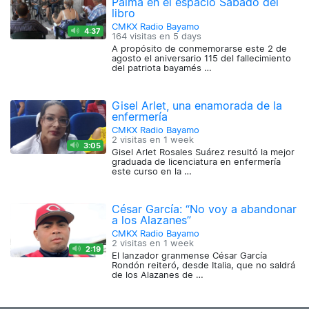
Palma en el espacio Sábado del
libro
CMKX Radio Bayamo
4:37
164 visitas en
5 days
A propósito de conmemorarse este 2 de
agosto el aniversario 115 del fallecimiento
del patriota bayamés …
Gisel Arlet, una enamorada de la
enfermería
CMKX Radio Bayamo
2 visitas en
1 week
3:05
Gisel Arlet Rosales Suárez resultó la mejor
graduada de licenciatura en enfermería
este curso en la …
César García: “No voy a abandonar
a los Alazanes”
CMKX Radio Bayamo
2 visitas en
1 week
2:19
El lanzador granmense César García
Rondón reiteró, desde Italia, que no saldrá
de los Alazanes de …