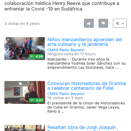
colaboración médica Henry Reeve que contribuye a
enfrentar la Covid -19 en Sudáfrica.
3 visitas en
6 years
Niños manzanilleros aprenden del
arte culinario y la jardinería
CMKX Radio Bayamo
Ninguna visita en
17 hours
4:26
Manzanillo -. Durante tres años la
manzanillera Yudmila Soler Sánchez con su
emprendimiento Las Dulcineas, hace …
Convocan historiadores de Granma
a celebrar centenario de Fidel
CMKX Radio Bayamo
18 visitas en
3 days
2:01
El presidente de la Unión de Historiadores
de Cuba en Granma, Javier Vega Leyva,
llamó a …
Resaltan obra de José Joaquín