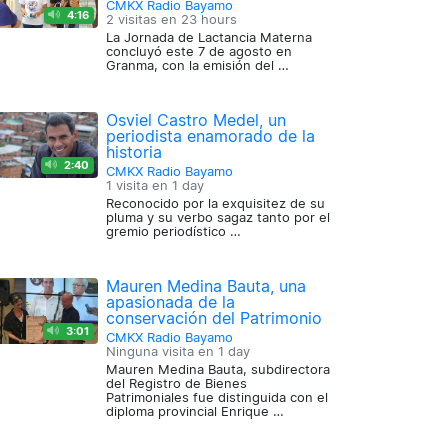
CMKX Radio Bayamo
4:16
2 visitas en
23 hours
La Jornada de Lactancia Materna
concluyó este 7 de agosto en
Granma, con la emisión del …
Osviel Castro Medel, un
periodista enamorado de la
historia
2:40
CMKX Radio Bayamo
1 visita en
1 day
Reconocido por la exquisitez de su
pluma y su verbo sagaz tanto por el
gremio periodístico …
Mauren Medina Bauta, una
apasionada de la
conservación del Patrimonio
3:01
CMKX Radio Bayamo
Ninguna visita en
1 day
Mauren Medina Bauta, subdirectora
del Registro de Bienes
Patrimoniales fue distinguida con el
diploma provincial Enrique …