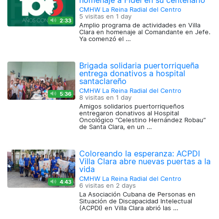
homenaje a Fidel en su centenario
CMHW La Reina Radial del Centro
5 visitas en
1 day
2:33
Amplio programa de actividades en Villa
Clara en homenaje al Comandante en Jefe.
Ya comenzó el …
Brigada solidaria puertorriqueña
entrega donativos a hospital
santaclareño
CMHW La Reina Radial del Centro
5:36
8 visitas en
1 day
Amigos solidarios puertorriqueños
entregaron donativos al Hospital
Oncológico “Celestino Hernández Robau”
de Santa Clara, en un …
Coloreando la esperanza: ACPDI
Villa Clara abre nuevas puertas a la
vida
CMHW La Reina Radial del Centro
4:43
6 visitas en
2 days
La Asociación Cubana de Personas en
Situación de Discapacidad Intelectual
(ACPDI) en Villa Clara abrió las …