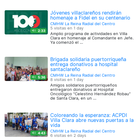
Jóvenes villaclareños rendirán
homenaje a Fidel en su centenario
CMHW La Reina Radial del Centro
5 visitas en
1 day
2:33
Amplio programa de actividades en Villa
Clara en homenaje al Comandante en Jefe.
Ya comenzó el …
Brigada solidaria puertorriqueña
entrega donativos a hospital
santaclareño
CMHW La Reina Radial del Centro
5:36
8 visitas en
1 day
Amigos solidarios puertorriqueños
entregaron donativos al Hospital
Oncológico “Celestino Hernández Robau”
de Santa Clara, en un …
Coloreando la esperanza: ACPDI
Villa Clara abre nuevas puertas a la
vida
CMHW La Reina Radial del Centro
4:43
6 visitas en
2 days