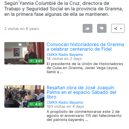
Según Yannia Columbié de la Cruz, directora de
Trabajo y Seguridad Social en la provincia de Granma,
en la primera fase algunas de ella se mantienen.
2 visitas en
6 years
Convocan historiadores de Granma
a celebrar centenario de Fidel
CMKX Radio Bayamo
18 visitas en
2 days
2:01
El presidente de la Unión de Historiadores
de Cuba en Granma, Javier Vega Leyva,
llamó a …
Resaltan obra de José Joaquín
Palma en el espacio Sábado del
libro
CMKX Radio Bayamo
4:37
163 visitas en
4 days
A propósito de conmemorarse este 2 de
agosto el aniversario 115 del fallecimiento
del patriota bayamés …