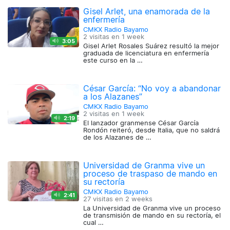
Gisel Arlet, una enamorada de la
enfermería
CMKX Radio Bayamo
2 visitas en
1 week
3:05
Gisel Arlet Rosales Suárez resultó la mejor
graduada de licenciatura en enfermería
este curso en la …
César García: “No voy a abandonar
a los Alazanes”
CMKX Radio Bayamo
2 visitas en
1 week
2:19
El lanzador granmense César García
Rondón reiteró, desde Italia, que no saldrá
de los Alazanes de …
Universidad de Granma vive un
proceso de traspaso de mando en
su rectoría
CMKX Radio Bayamo
2:41
27 visitas en
2 weeks
La Universidad de Granma vive un proceso
de transmisión de mando en su rectoría, el
cual …