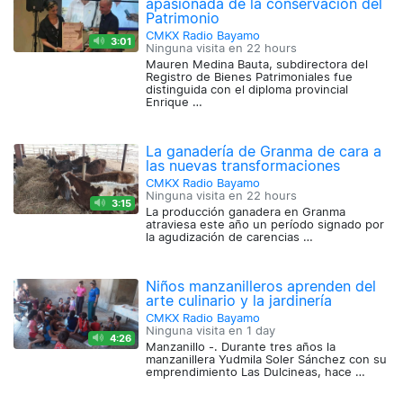
apasionada de la conservación del
Patrimonio
CMKX Radio Bayamo
3:01
Ninguna visita en
22 hours
Mauren Medina Bauta, subdirectora del
Registro de Bienes Patrimoniales fue
distinguida con el diploma provincial
Enrique …
La ganadería de Granma de cara a
las nuevas transformaciones
CMKX Radio Bayamo
Ninguna visita en
22 hours
3:15
La producción ganadera en Granma
atraviesa este año un período signado por
la agudización de carencias …
Niños manzanilleros aprenden del
arte culinario y la jardinería
CMKX Radio Bayamo
Ninguna visita en
1 day
4:26
Manzanillo -. Durante tres años la
manzanillera Yudmila Soler Sánchez con su
emprendimiento Las Dulcineas, hace …