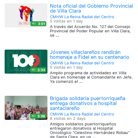
Nota oficial del Gobierno Provincial
de Villa Clara
CMHW La Reina Radial del Centro
5 visitas en
1 day
3:01
A través del Acuerdo No. 127 del Consejo
Provincial del Poder Popular en Villa Clara,
se …
Jóvenes villaclareños rendirán
homenaje a Fidel en su centenario
CMHW La Reina Radial del Centro
5 visitas en
1 day
2:33
Amplio programa de actividades en Villa
Clara en homenaje al Comandante en Jefe.
Ya comenzó el …
Brigada solidaria puertorriqueña
entrega donativos a hospital
santaclareño
CMHW La Reina Radial del Centro
5:36
8 visitas en
2 days
Amigos solidarios puertorriqueños
entregaron donativos al Hospital
Oncológico “Celestino Hernández Robau”
de Santa Clara, en un …