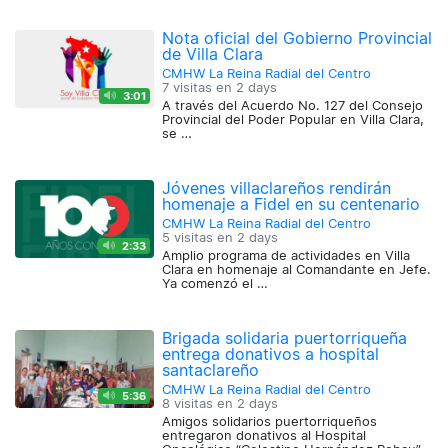
Nota oficial del Gobierno Provincial
de Villa Clara
CMHW La Reina Radial del Centro
7 visitas en
2 days
3:01
A través del Acuerdo No. 127 del Consejo
Provincial del Poder Popular en Villa Clara,
se …
Jóvenes villaclareños rendirán
homenaje a Fidel en su centenario
CMHW La Reina Radial del Centro
5 visitas en
2 days
2:33
Amplio programa de actividades en Villa
Clara en homenaje al Comandante en Jefe.
Ya comenzó el …
Brigada solidaria puertorriqueña
entrega donativos a hospital
santaclareño
CMHW La Reina Radial del Centro
5:36
8 visitas en
2 days
Amigos solidarios puertorriqueños
entregaron donativos al Hospital