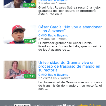
2 visitas en
1 week
3:05
Gisel Arlet Rosales Suárez resultó la mejor
graduada de licenciatura en enfermería
este curso en la …
César García: “No voy a abandonar
a los Alazanes”
CMKX Radio Bayamo
2 visitas en
1 week
2:19
El lanzador granmense César García
Rondón reiteró, desde Italia, que no saldrá
de los Alazanes de …
Universidad de Granma vive un
proceso de traspaso de mando en
su rectoría
CMKX Radio Bayamo
2:41
27 visitas en
2 weeks
La Universidad de Granma vive un proceso
de transmisión de mando en su rectoría, el
cual …
teveo
ha sido creado con
en el
Instituto Cubano