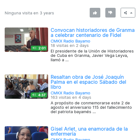
Ninguna visita en
3 years
Convocan historiadores de Granma
a celebrar centenario de Fidel
CMKX Radio Bayamo
18 visitas en
2 days
2:01
El presidente de la Unión de Historiadores
de Cuba en Granma, Javier Vega Leyva,
llamó a …
Resaltan obra de José Joaquín
Palma en el espacio Sábado del
libro
CMKX Radio Bayamo
4:37
163 visitas en
4 days
A propósito de conmemorarse este 2 de
agosto el aniversario 115 del fallecimiento
del patriota bayamés …
Gisel Arlet, una enamorada de la
enfermería
CMKX Radio Bayamo