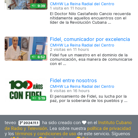
CMHW La Reina Radial del Centro
9:39
1 visita en
11 hours
El Doctor Nilo Castañedo Cancio recuerda
nítidamente aquellos encuentros con el
líder de la Revolución Cubana …
Fidel, comunicador por excelencia
CMHW La Reina Radial del Centro
2 visitas en
11 hours
Fidel fue un maestro en el dominio de la
6:52
comunicación, esa manera de comunicarse
con el …
Fidel entre nosotros
CMHW La Reina Radial del Centro
8 visitas en
16 hours
El pensamiento de Fidel, su lucha por la
5:19
paz, por la soberanía de los pueblos y …
teveo
ha sido creado con
en el
Instituto Cubano
2024.11.1
de Radio y Televisión
. Lea sobre nuestra
política de privacidad
y los
términos y condiciones de uso
de este servicio. Síguenos