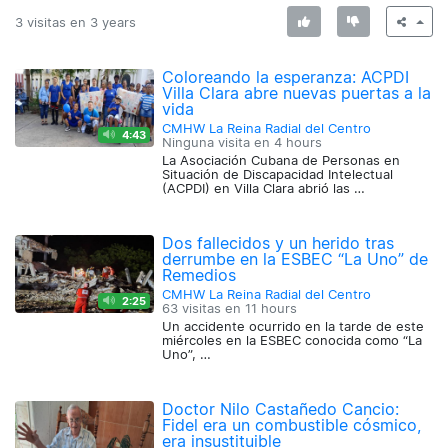
3 visitas en
3 years
Coloreando la esperanza: ACPDI
Villa Clara abre nuevas puertas a la
vida
CMHW La Reina Radial del Centro
4:43
Ninguna visita en
4 hours
La Asociación Cubana de Personas en
Situación de Discapacidad Intelectual
(ACPDI) en Villa Clara abrió las …
Dos fallecidos y un herido tras
derrumbe en la ESBEC “La Uno” de
Remedios
CMHW La Reina Radial del Centro
2:25
63 visitas en
11 hours
Un accidente ocurrido en la tarde de este
miércoles en la ESBEC conocida como “La
Uno”, …
Doctor Nilo Castañedo Cancio:
Fidel era un combustible cósmico,
era insustituible