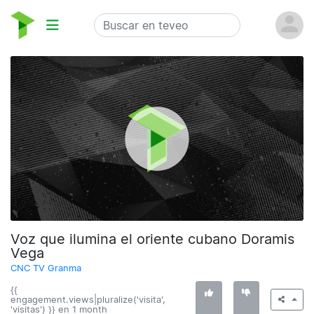
Voz que ilumina el oriente cubano Doramis
Vega
CNC TV Granma
{{
engagement.views|pluralize('visita',
'visitas') }} en
1 month