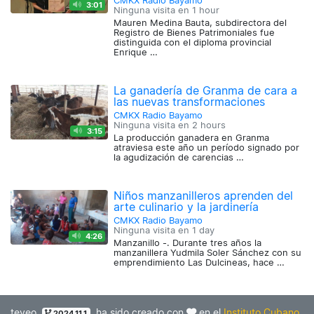
CMKX Radio Bayamo
3:01
Ninguna visita en
1 hour
Mauren Medina Bauta, subdirectora del
Registro de Bienes Patrimoniales fue
distinguida con el diploma provincial
Enrique …
La ganadería de Granma de cara a
las nuevas transformaciones
CMKX Radio Bayamo
Ninguna visita en
2 hours
3:15
La producción ganadera en Granma
atraviesa este año un período signado por
la agudización de carencias …
Niños manzanilleros aprenden del
arte culinario y la jardinería
CMKX Radio Bayamo
Ninguna visita en
1 day
4:26
Manzanillo -. Durante tres años la
manzanillera Yudmila Soler Sánchez con su
emprendimiento Las Dulcineas, hace …
teveo
ha sido creado con
en el
Instituto Cubano
2024.11.1