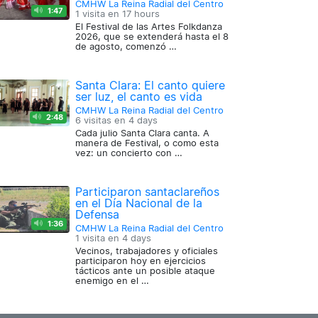
CMHW La Reina Radial del Centro
1:47
1 visita en
17 hours
El Festival de las Artes Folkdanza
2026, que se extenderá hasta el 8
de agosto, comenzó …
Santa Clara: El canto quiere
ser luz, el canto es vida
CMHW La Reina Radial del Centro
2:48
6 visitas en
4 days
Cada julio Santa Clara canta. A
manera de Festival, o como esta
vez: un concierto con …
Participaron santaclareños
en el Día Nacional de la
Defensa
1:36
CMHW La Reina Radial del Centro
1 visita en
4 days
Vecinos, trabajadores y oficiales
participaron hoy en ejercicios
tácticos ante un posible ataque
enemigo en el …