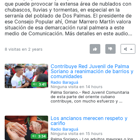
que puede provocar la extensa área de nublados con
chubascos, lluvias y tormentas, en especial en la
serranía del poblado de Dos Palmas. El presidente de
ese Consejo Popular ahí, Omar Marrero Martín valora
situación de esa demarcación rural palmera a este
medio de Comunicación. Más detalles en este audio…
8 visitas en
2 years
Contribuye Red Juvenil de Palma
Soriano a reanimación de barrios y
comunidades
Radio Baraguá
3:41
Ninguna visita en
14 hours
Palma Soriano.- Red Juvenil Comunitaria
de esta parte del oriente cubano
contribuye, con mucho esfuerzo y …
Los ancianos merecen respeto y
cariño
Radio Baraguá
Ninguna visita en
15 hours
3:34
Palma Soriano.- Los adultos mayores o los