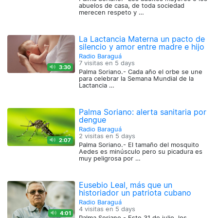
abuelos de casa, de toda sociedad
merecen respeto y …
La Lactancia Materna un pacto de
silencio y amor entre madre e hijo
Radio Baraguá
7 visitas en
5 days
3:30
Palma Soriano.- Cada año el orbe se une
para celebrar la Semana Mundial de la
Lactancia …
Palma Soriano: alerta sanitaria por
dengue
Radio Baraguá
2 visitas en
5 days
2:07
Palma Soriano.- El tamaño del mosquito
Aedes es minúsculo pero su picadura es
muy peligrosa por …
Eusebio Leal, más que un
historiador un patriota cubano
Radio Baraguá
4 visitas en
5 days
4:01
Palma Soriano.- Este 31 de julio, los