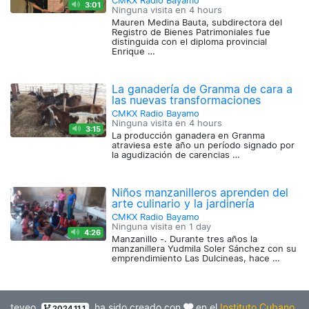
CMKX Radio Bayamo
3:01
Ninguna visita en
4 hours
Mauren Medina Bauta, subdirectora del
Registro de Bienes Patrimoniales fue
distinguida con el diploma provincial
Enrique …
La ganadería de Granma de cara a
las nuevas transformaciones
CMKX Radio Bayamo
Ninguna visita en
4 hours
3:15
La producción ganadera en Granma
atraviesa este año un período signado por
la agudización de carencias …
Niños manzanilleros aprenden del
arte culinario y la jardinería
CMKX Radio Bayamo
Ninguna visita en
1 day
4:26
Manzanillo -. Durante tres años la
manzanillera Yudmila Soler Sánchez con su
emprendimiento Las Dulcineas, hace …
teveo
ha sido creado con
en el
Instituto Cubano
2024.11.1