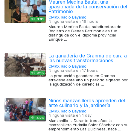
Mauren Medina Bauta, una
apasionada de la conservación del
Patrimonio
CMKX Radio Bayamo
3:01
Ninguna visita en
16 hours
Mauren Medina Bauta, subdirectora del
Registro de Bienes Patrimoniales fue
distinguida con el diploma provincial
Enrique …
La ganadería de Granma de cara a
las nuevas transformaciones
CMKX Radio Bayamo
Ninguna visita en
17 hours
3:15
La producción ganadera en Granma
atraviesa este año un período signado por
la agudización de carencias …
Niños manzanilleros aprenden del
arte culinario y la jardinería
CMKX Radio Bayamo
Ninguna visita en
1 day
4:26
Manzanillo -. Durante tres años la
manzanillera Yudmila Soler Sánchez con su
emprendimiento Las Dulcineas, hace …