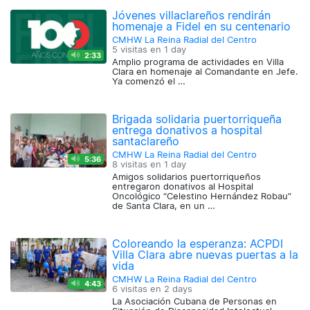
Jóvenes villaclareños rendirán
homenaje a Fidel en su centenario
CMHW La Reina Radial del Centro
5 visitas en
1 day
2:33
Amplio programa de actividades en Villa
Clara en homenaje al Comandante en Jefe.
Ya comenzó el …
Brigada solidaria puertorriqueña
entrega donativos a hospital
santaclareño
CMHW La Reina Radial del Centro
5:36
8 visitas en
1 day
Amigos solidarios puertorriqueños
entregaron donativos al Hospital
Oncológico “Celestino Hernández Robau”
de Santa Clara, en un …
Coloreando la esperanza: ACPDI
Villa Clara abre nuevas puertas a la
vida
CMHW La Reina Radial del Centro
4:43
6 visitas en
2 days
La Asociación Cubana de Personas en