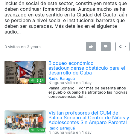
inclusión social de este sector, constituyen metas que
deben continuar fomentándose. Aunque mucho se ha
avanzado en este sentido en la Ciudad del Cauto, aún
se perciben a nivel social e institucional barreras que
deben ser superadas. Más detalles en el siguiente
audio...
3 visitas en
3 years
Bloqueo económico
estadounidense obstáculo para el
desarrollo de Cuba
Radio Baraguá
3:24
Ninguna visita en
1 day
Palma Soriano.- Por más de sesenta años
el pueblo cubano ha afrontado las nocivas
consecuencias del …
Visitan profesores del CUM de
Palma Soriano al Centro de Niños y
Adolescentes Sin Amparo Parental
Radio Baraguá
5:39
Ninguna visita en
1 day