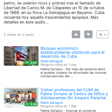
patrio, se unieron ricos y pobres tras el llamado de
Libertad de Carlos M. de Céspedes un 10 de octubre
de 1868, en su finca La Demajagua en Bayamo. Cuba
recuerda hoy aquella trascendental epopeya. Más
detalles en este audio…
5 visitas en
2 years
Bloqueo económico
estadounidense obstáculo para el
desarrollo de Cuba
Radio Baraguá
3:24
Ninguna visita en
1 day
Palma Soriano.- Por más de sesenta años
el pueblo cubano ha afrontado las nocivas
consecuencias del …
Visitan profesores del CUM de
Palma Soriano al Centro de Niños y
Adolescentes Sin Amparo Parental
Radio Baraguá
5:39
Ninguna visita en
1 day
Palma Soriano.- Acercar el universo