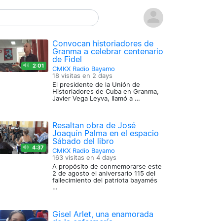
Convocan historiadores de
Granma a celebrar centenario
de Fidel
2:01
CMKX Radio Bayamo
18 visitas en
2 days
El presidente de la Unión de
Historiadores de Cuba en Granma,
Javier Vega Leyva, llamó a …
Resaltan obra de José
Joaquín Palma en el espacio
Sábado del libro
4:37
CMKX Radio Bayamo
163 visitas en
4 days
A propósito de conmemorarse este
2 de agosto el aniversario 115 del
fallecimiento del patriota bayamés
…
Gisel Arlet, una enamorada