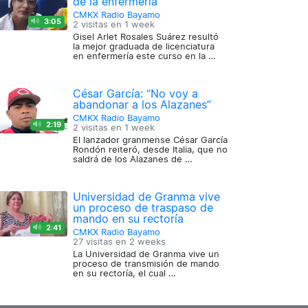
de la enfermería
CMKX Radio Bayamo
3:05
2 visitas en
1 week
Gisel Arlet Rosales Suárez resultó
la mejor graduada de licenciatura
en enfermería este curso en la …
César García: “No voy a
abandonar a los Alazanes”
CMKX Radio Bayamo
2:19
2 visitas en
1 week
El lanzador granmense César García
Rondón reiteró, desde Italia, que no
saldrá de los Alazanes de …
Universidad de Granma vive
un proceso de traspaso de
mando en su rectoría
2:41
CMKX Radio Bayamo
27 visitas en
2 weeks
La Universidad de Granma vive un
proceso de transmisión de mando
en su rectoría, el cual …