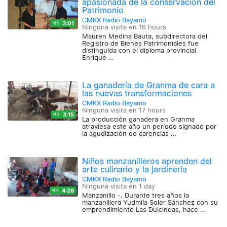
apasionada de la conservación del
Patrimonio
CMKX Radio Bayamo
3:01
Ninguna visita en
16 hours
Mauren Medina Bauta, subdirectora del
Registro de Bienes Patrimoniales fue
distinguida con el diploma provincial
Enrique …
La ganadería de Granma de cara a
las nuevas transformaciones
CMKX Radio Bayamo
Ninguna visita en
17 hours
3:15
La producción ganadera en Granma
atraviesa este año un período signado por
la agudización de carencias …
Niños manzanilleros aprenden del
arte culinario y la jardinería
CMKX Radio Bayamo
Ninguna visita en
1 day
4:26
Manzanillo -. Durante tres años la
manzanillera Yudmila Soler Sánchez con su
emprendimiento Las Dulcineas, hace …