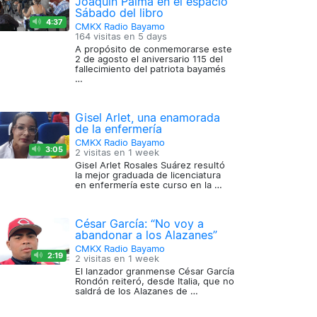
Joaquín Palma en el espacio
Sábado del libro
4:37
CMKX Radio Bayamo
164 visitas en
5 days
A propósito de conmemorarse este
2 de agosto el aniversario 115 del
fallecimiento del patriota bayamés
…
Gisel Arlet, una enamorada
de la enfermería
CMKX Radio Bayamo
3:05
2 visitas en
1 week
Gisel Arlet Rosales Suárez resultó
la mejor graduada de licenciatura
en enfermería este curso en la …
César García: “No voy a
abandonar a los Alazanes”
CMKX Radio Bayamo
2:19
2 visitas en
1 week
El lanzador granmense César García
Rondón reiteró, desde Italia, que no
saldrá de los Alazanes de …