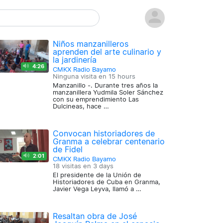
Niños manzanilleros
aprenden del arte culinario y
la jardinería
4:26
CMKX Radio Bayamo
Ninguna visita en
15 hours
Manzanillo -. Durante tres años la
manzanillera Yudmila Soler Sánchez
con su emprendimiento Las
Dulcineas, hace …
Convocan historiadores de
Granma a celebrar centenario
de Fidel
2:01
CMKX Radio Bayamo
18 visitas en
3 days
El presidente de la Unión de
Historiadores de Cuba en Granma,
Javier Vega Leyva, llamó a …
Resaltan obra de José