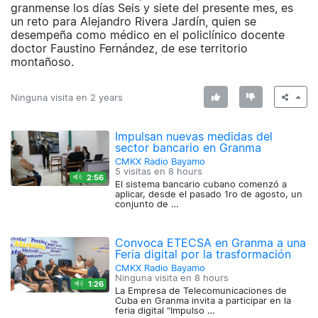
granmense los días Seis y siete del presente mes, es
un reto para Alejandro Rivera Jardín, quien se
desempeña como médico en el policlínico docente
doctor Faustino Fernández, de ese territorio
montañoso.
Ninguna visita en
2 years
Impulsan nuevas medidas del
sector bancario en Granma
CMKX Radio Bayamo
5 visitas en
8 hours
2:56
El sistema bancario cubano comenzó a
aplicar, desde el pasado 1ro de agosto, un
conjunto de …
Convoca ETECSA en Granma a una
Feria digital por la trasformación
CMKX Radio Bayamo
Ninguna visita en
8 hours
1:26
La Empresa de Telecomunicaciones de
Cuba en Granma invita a participar en la
feria digital “Impulso …