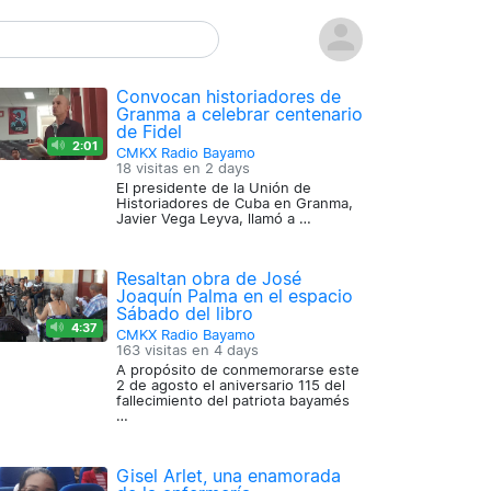
Convocan historiadores de
Granma a celebrar centenario
de Fidel
2:01
CMKX Radio Bayamo
18 visitas en
2 days
El presidente de la Unión de
Historiadores de Cuba en Granma,
Javier Vega Leyva, llamó a …
Resaltan obra de José
Joaquín Palma en el espacio
Sábado del libro
4:37
CMKX Radio Bayamo
163 visitas en
4 days
A propósito de conmemorarse este
2 de agosto el aniversario 115 del
fallecimiento del patriota bayamés
…
Gisel Arlet, una enamorada