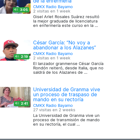
de la enfermería
CMKX Radio Bayamo
3:05
2 visitas en
1 week
Gisel Arlet Rosales Suárez resultó
la mejor graduada de licenciatura
en enfermería este curso en la …
César García: “No voy a
abandonar a los Alazanes”
CMKX Radio Bayamo
2:19
2 visitas en
1 week
El lanzador granmense César García
Rondón reiteró, desde Italia, que no
saldrá de los Alazanes de …
Universidad de Granma vive
un proceso de traspaso de
mando en su rectoría
2:41
CMKX Radio Bayamo
27 visitas en
2 weeks
La Universidad de Granma vive un
proceso de transmisión de mando
en su rectoría, el cual …