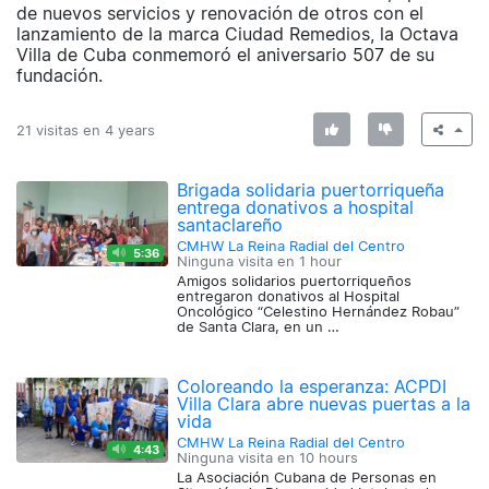
de nuevos servicios y renovación de otros con el
lanzamiento de la marca Ciudad Remedios, la Octava
Villa de Cuba conmemoró el aniversario 507 de su
fundación.
21 visitas en
4 years
Brigada solidaria puertorriqueña
entrega donativos a hospital
santaclareño
CMHW La Reina Radial del Centro
5:36
Ninguna visita en
1 hour
Amigos solidarios puertorriqueños
entregaron donativos al Hospital
Oncológico “Celestino Hernández Robau”
de Santa Clara, en un …
Coloreando la esperanza: ACPDI
Villa Clara abre nuevas puertas a la
vida
CMHW La Reina Radial del Centro
4:43
Ninguna visita en
10 hours
La Asociación Cubana de Personas en