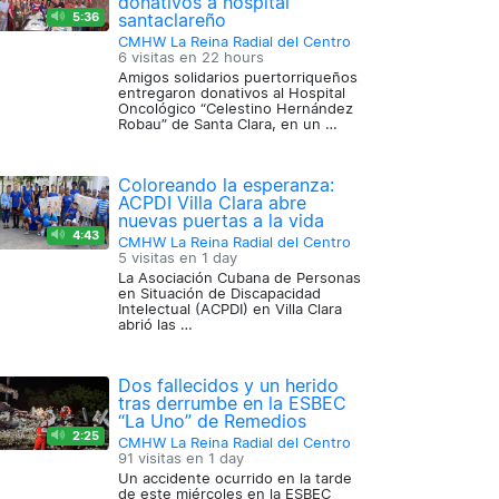
donativos a hospital
5:36
santaclareño
CMHW La Reina Radial del Centro
6 visitas en
22 hours
Amigos solidarios puertorriqueños
entregaron donativos al Hospital
Oncológico “Celestino Hernández
Robau” de Santa Clara, en un …
Coloreando la esperanza:
ACPDI Villa Clara abre
nuevas puertas a la vida
4:43
CMHW La Reina Radial del Centro
5 visitas en
1 day
La Asociación Cubana de Personas
en Situación de Discapacidad
Intelectual (ACPDI) en Villa Clara
abrió las …
Dos fallecidos y un herido
tras derrumbe en la ESBEC
“La Uno” de Remedios
2:25
CMHW La Reina Radial del Centro
91 visitas en
1 day
Un accidente ocurrido en la tarde
de este miércoles en la ESBEC