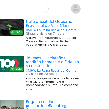
Nota oficial del Gobierno
Provincial de Villa Clara
CMHW La Reina Radial del Centro
3:01
Ninguna visita en
7 hours
A través del Acuerdo No. 127 del
Consejo Provincial del Poder
Popular en Villa Clara, se …
Jóvenes villaclareños
rendirán homenaje a Fidel en
su centenario
2:33
CMHW La Reina Radial del Centro
2 visitas en
20 hours
Amplio programa de actividades en
Villa Clara en homenaje al
Comandante en Jefe. Ya comenzó
el …
Brigada solidaria
puertorriqueña entrega